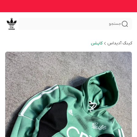
جستجو
کینگ آدیداس
کاپشن