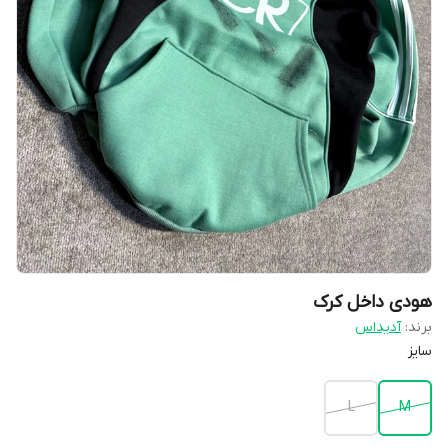
هودی داخل کرک
برند:
آدیداس
سایز
L
M