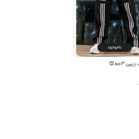
ناموجود
پی ۳خط😍