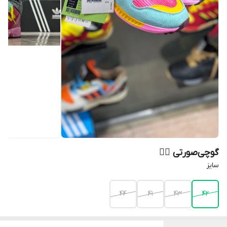
گوچی‌صورتی ❤️‍🔥
سایز
44
41
43
42