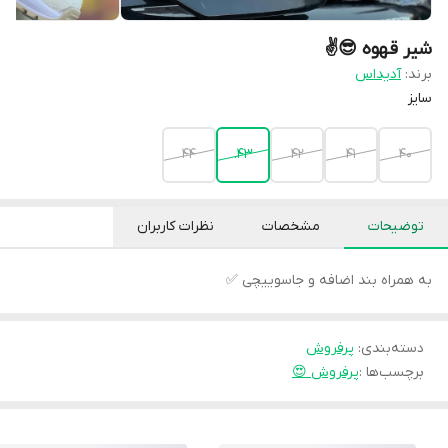
شیر قهوه 😎✌️
برند:
آدیداس
سایز
44
43.
42
41
40
توضیحات
مشخصات
نظرات کاربران
به همراه بند اضافه و جاسوییچی ✅
دسته‌بندی
:
پرفروش
برچسب‌ها :
پرفروش 😍