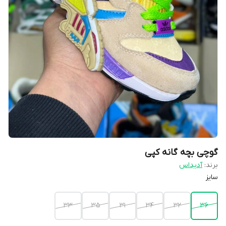
گوچی بچه گانه کپی
برند:
آدیداس
سایز
۳۳
۳۵
۳۱
۳۴
۳۲
۳۶