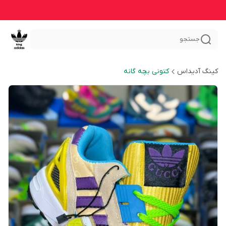
جستجو
کینگ آدیداس
کتونی بچه گانه