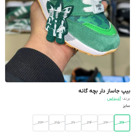
بیپ جاساز دار بچه گانه
برند:
آدیداس
سایز
۳۳
۳۵
۳۱
۳۴
۳۲
۳۶