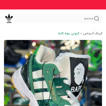
جستجو
کینگ آدیداس
کتونی بچه گانه