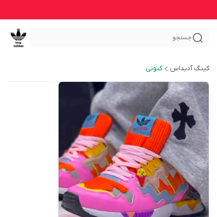
جستجو
کینگ آدیداس
کتونی