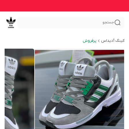
جستجو
کینگ آدیداس
پرفروش