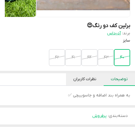
برلین کف دو رنگ😍
برند:
آدیداس
سایز
۴۲
۴۱
44
43.
40
توضیحات
نظرات کاربران
به همراه بند اضافه و جاسوییچی ✅
دسته‌بندی
:
پرفروش