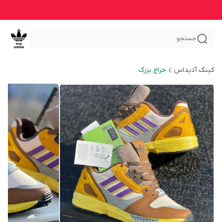
جستجو
کینگ آدیداس
حراج بزرگ