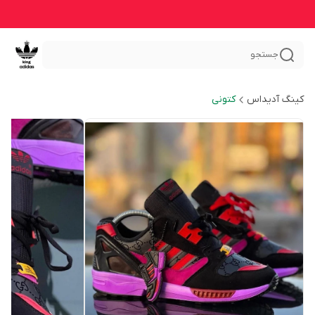
جستجو
کینگ آدیداس
کتونی