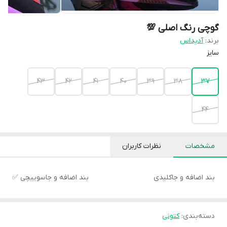
گوچی رنگ اصلی 💯
برند:
آدیداس
سایز
43
42
41
40
39
38
37
44
مشخصات
نظرات کاربران
بند اضافه و جاکلیدی
بند اضافه و جاسوییچی ✅
دسته‌بندی
:
کتونی