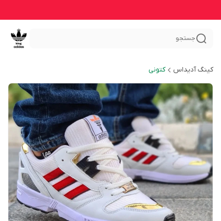
جستجو
کینگ آدیداس
کتونی