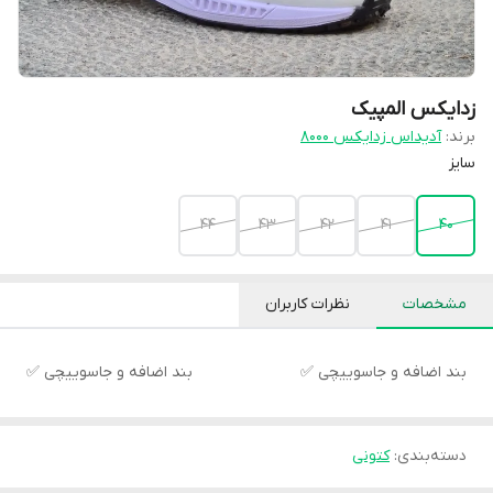
زدایکس المپیک
برند:
آدیداس زدایکس 8000
سایز
44
43
42
41
40
مشخصات
نظرات کاربران
بند اضافه و جاسوییچی ✅
بند اضافه و جاسوییچی ✅
دسته‌بندی
:
کتونی