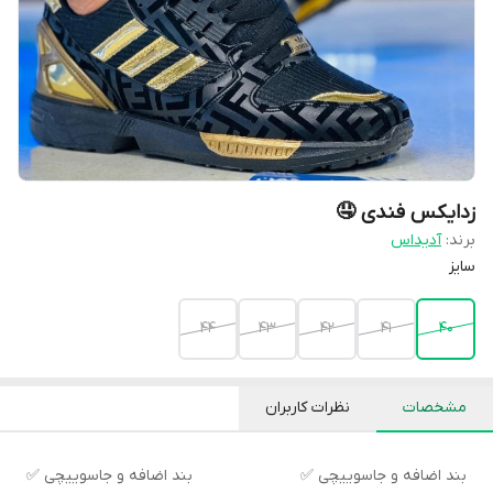
زدایکس فندی 🤤
برند:
آدیداس
سایز
44
43
42
41
40
مشخصات
نظرات کاربران
بند اضافه و جاسوییچی ✅
بند اضافه و جاسوییچی ✅