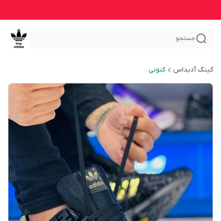
جستجو
کینگ آدیداس
کتونی