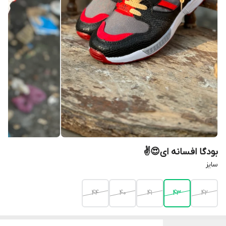
بودگا افسانه ای😍✌️
سایز
44
40
41
43
42