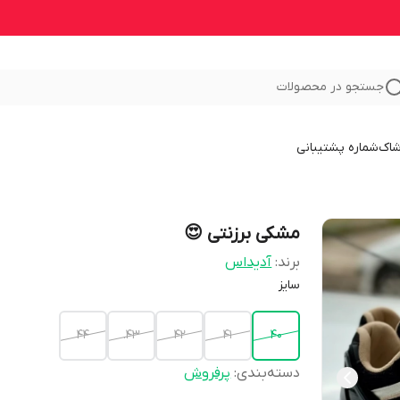
جستجو در محصولات
شاک
شماره پشتیبانی
مشکی برزنتی 😍
برند:
آدیداس
سایز
44
43.
42
41
40
دسته‌بندی
:
پرفروش