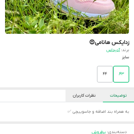
زدایکس هانامی😍
برند:
آدیداس
سایز
44
43.
توضیحات
نظرات کاربران
به همراه بند اضافه و جاسوییچی ✅
دسته‌بندی
:
پرفروش