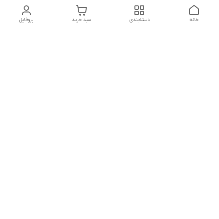
خانه
دسته‌بندی
سبد خرید
پروفایل
دسترسی سریع
تماس با ما
شکایات
درباره ما
شماره پشتیبانی
سیاست حریم خصوصی
قوانین و مقررات
به واتساپ 09944518764برای پشتیبانی پیام بدین
شماره تماس
۰۹۹۴۴۵۱۸۷۶۴
آدرس ایمیل
e445132@gmail.com