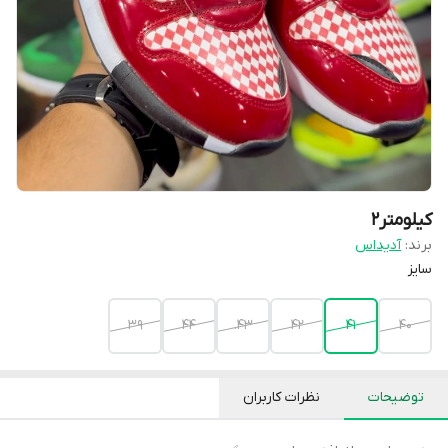
کیلومتر2
برند:
آدیداس
سایز
۳۹
44
43.
42
41
40
توضیحات
نظرات کاربران