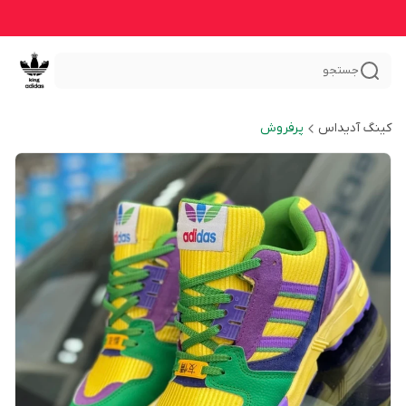
جستجو
کینگ آدیداس
پرفروش