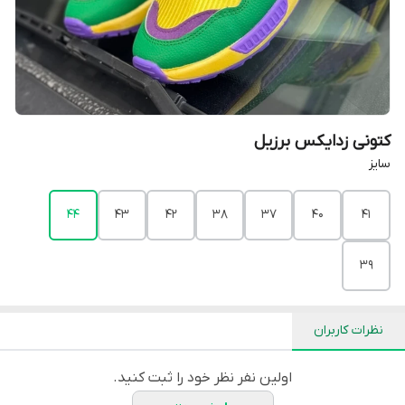
کتونی زدایکس برزیل
سایز
44
43
42
۳۸
۳۷
40
41
39
نظرات کاربران
اولین نفر نظر خود را ثبت کنید.