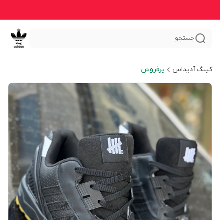
جستجو
کینگ آدیداس
پرفروش