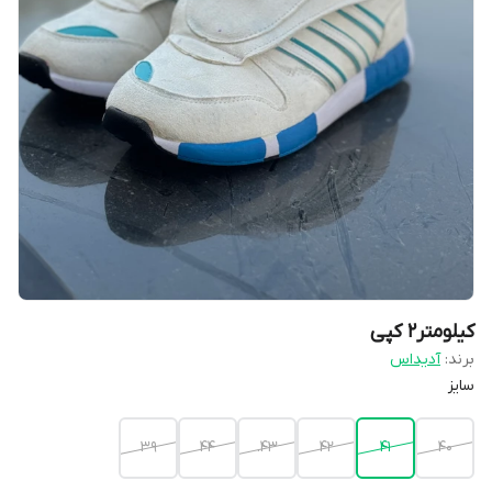
کیلومتر2 کپی
برند:
آدیداس
سایز
۳۹
44
43.
42
41
40