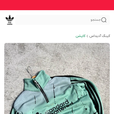
جستجو
کینگ آدیداس
کاپشن