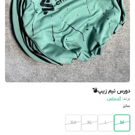
دورس نیم زیپ💣
برند:
آدیداس
سایز
Xxl
XL
L
M