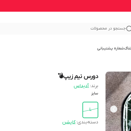
جستجو در محصولات
شاک
شماره پشتیبانی
دورس نیم زیپ💣
برند:
آدیداس
سایز
L
دسته‌بندی
:
کاپشن