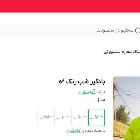
جستجو در محصولات
شاک
شماره پشتیبانی
بادگیر شب رنگ ✅
برند:
آدیداس
سایز
Xxl
L
Xl
M
دسته‌بندی
:
کاپشن