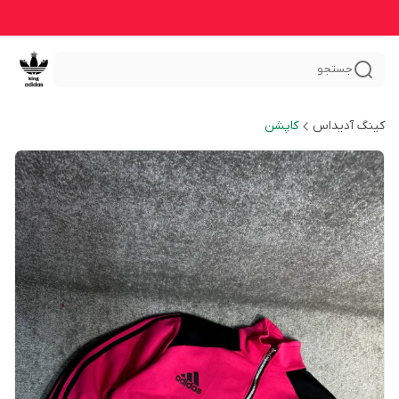
جستجو
کینگ آدیداس
کاپشن