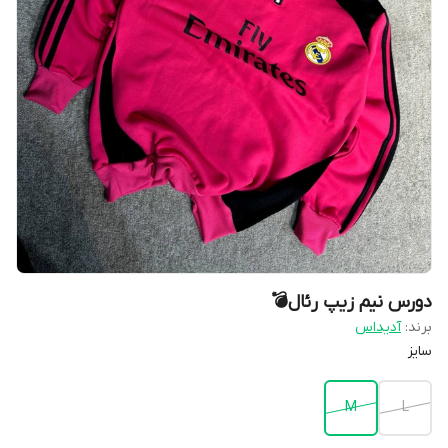
دورس نیم زیپ رئال💣
برند:
آدیداس
سایز
M
L