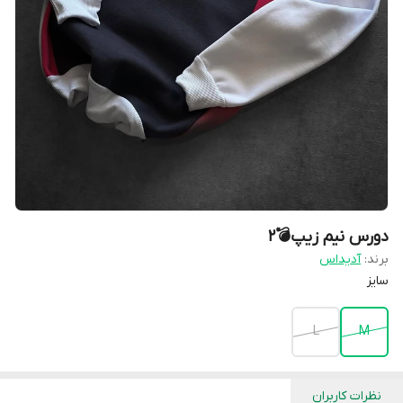
دورس نیم زیپ💣2
برند:
آدیداس
سایز
L
M
نظرات کاربران