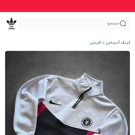
جستجو
کینگ آدیداس
کاپشن