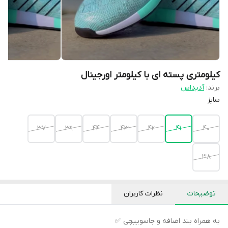
کیلومتری پسته ای با کیلومتر اورجینال
برند:
آدیداس
سایز
37
۳۹
44
43.
42
41
40
38
توضیحات
نظرات کاربران
به همراه بند اضافه و جاسوییچی ✅