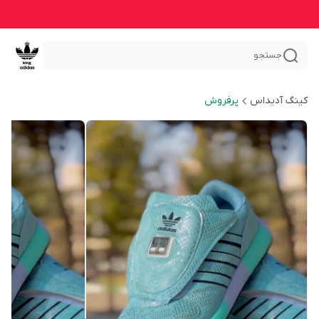
جستجو
کینگ آدیداس
پرفروش