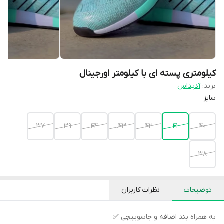
کیلومتری پسته ای با کیلومتر اورجینال
برند:
آدیداس
سایز
37
۳۹
44
43.
42
41
40
38
توضیحات
نظرات کاربران
به همراه بند اضافه و جاسوییچی ✅