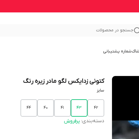
جستجو در محصولات
شاک
شماره پشتیبانی
کتونی زدایکس لگو مادر زیره رنگ
سایز
44
40
41
43
42
دسته‌بندی
:
پرفروش