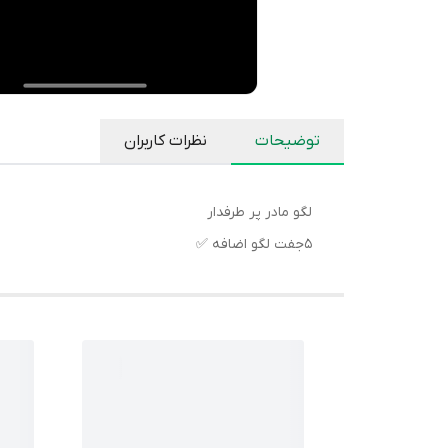
توضیحات
نظرات کاربران
لگو مادر پر طرفدار
۵جفت لگو اضافه ✅