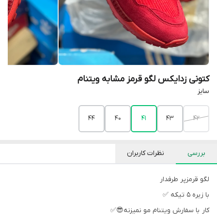
کتونی زدایکس لگو قرمز مشابه ویتنام
سایز
44
40
41
43
42
بررسی
نظرات کاربران
لگو قرمزپر طرفدار
با زیره ۵ تیکه ✅
کار با سفارش ویتنام مو نمیزنه😎✅