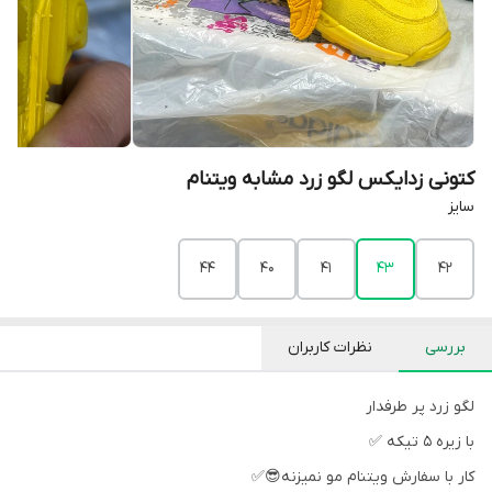
کتونی زدایکس لگو زرد مشابه ویتنام
سایز
44
40
41
43
42
بررسی
نظرات کاربران
لگو زرد پر طرفدار
با زیره ۵ تیکه ✅
کار با سفارش ویتنام مو نمیزنه😎✅