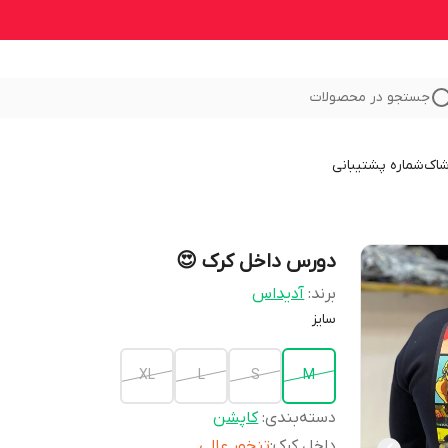
جستجو در محصولات
شاک
شماره پشتیبانی
دورس داخل کرک 😍
برند:
آدیداس
سایز
XL
L
S
M
دسته‌بندی
:
کاپشن
داخل کرک
:
تنخور عالی