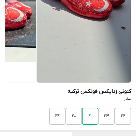
کتونی زدایکس فولکس ترکیه
سایز
44
40
41
43
42