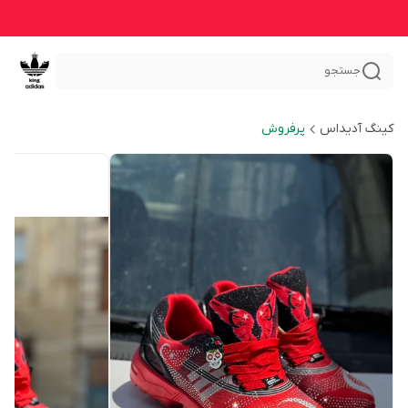
جستجو
کینگ آدیداس
پرفروش