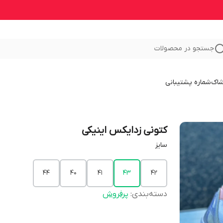
جستجو در محصولات
شاک
شماره پشتیبانی
کتونی زدایکس اینیکی
سایز
44
40
41
43
42
دسته‌بندی
:
پرفروش