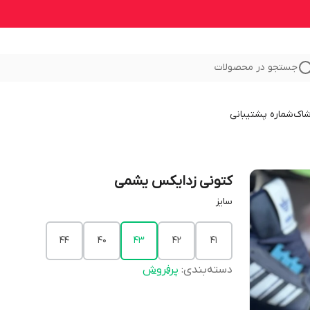
جستجو در محصولات
شاک
شماره پشتیبانی
کتونی زدایکس یشمی
سایز
44
40
43
42
41
دسته‌بندی
:
پرفروش