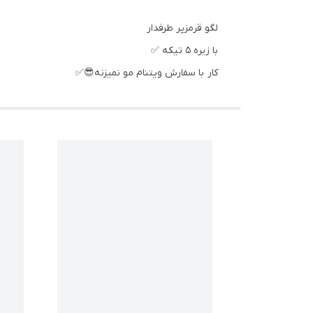
لگو قرمزپر طرفدار
با زیره ۵ تیکه ✅
کار با سفارش ویتنام مو نمیزنه😎✅