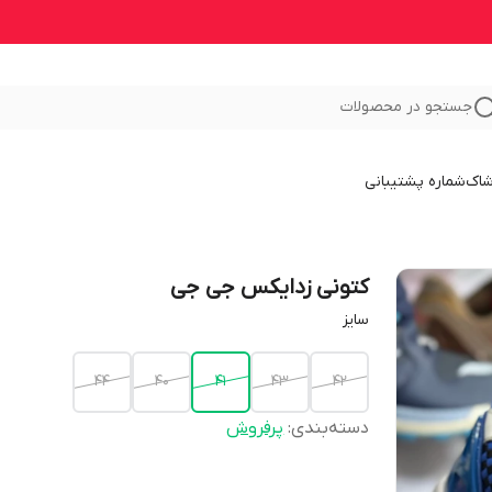
جستجو در محصولات
شاک
شماره پشتیبانی
کتونی زدایکس جی جی
سایز
44
40
41
43
42
دسته‌بندی
:
پرفروش