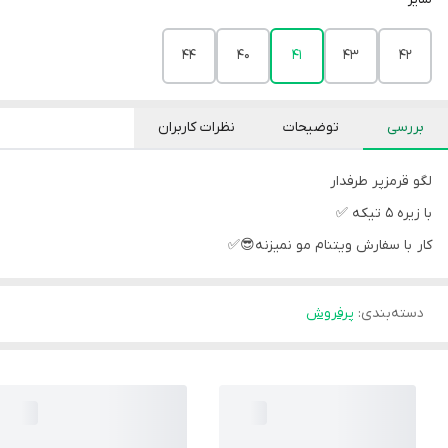
44
40
41
43
42
بررسی
توضیحات
نظرات کاربران
لگو قرمزپر طرفدار
با زیره ۵ تیکه ✅
کار با سفارش ویتنام مو نمیزنه😎✅
دسته‌بندی
:
پرفروش