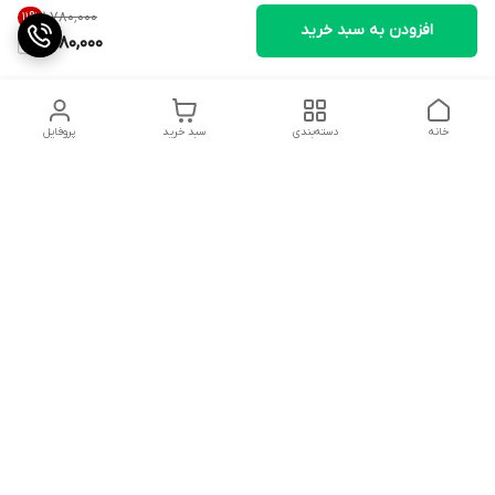
۱٬۷۸۰٬۰۰۰
11
%
افزودن به سبد خرید
1,580,000
خانه
دسته‌بندی
سبد خرید
پروفایل
دسترسی سریع
تماس با ما
شکایات
درباره ما
شماره پشتیبانی
سیاست حریم خصوصی
قوانین و مقررات