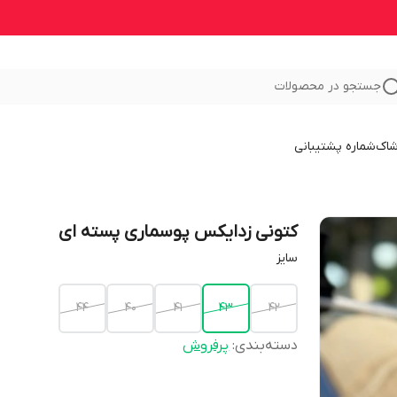
جستجو در محصولات
شاک
شماره پشتیبانی
کتونی زدایکس پوسماری پسته ای
سایز
44
40
41
43
42
دسته‌بندی
:
پرفروش