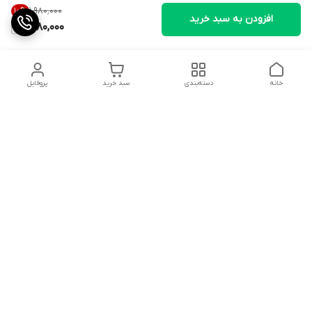
۱٬۹۸۰٬۰۰۰
10
%
افزودن به سبد خرید
1,780,000
خانه
دسته‌بندی
سبد خرید
پروفایل
دسترسی سریع
تماس با ما
شکایات
درباره ما
شماره پشتیبانی
سیاست حریم خصوصی
قوانین و مقررات