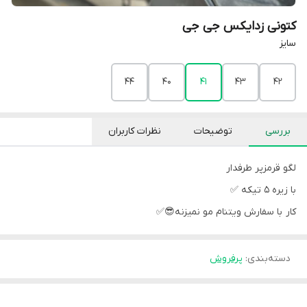
کتونی زدایکس جی جی
سایز
44
40
41
43
42
بررسی
توضیحات
نظرات کاربران
لگو قرمزپر طرفدار
با زیره ۵ تیکه ✅
کار با سفارش ویتنام مو نمیزنه😎✅
دسته‌بندی
:
پرفروش