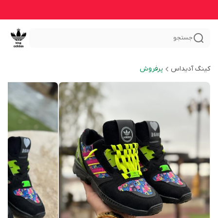
جستجو
کینگ آدیداس
پرفروش