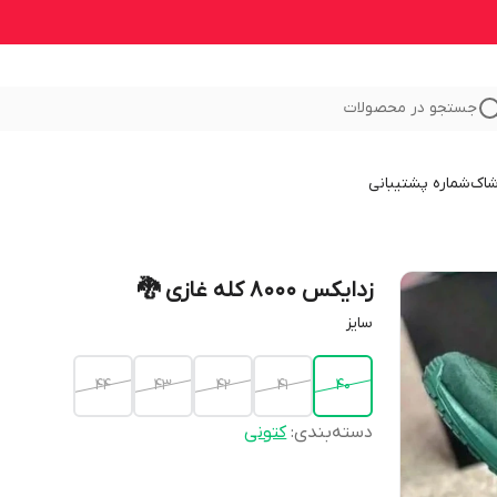
جستجو در محصولات
شاک
شماره پشتیبانی
زدایکس 8000 کله غازی 🐉
سایز
44
43
42
41
40
دسته‌بندی
:
کتونی