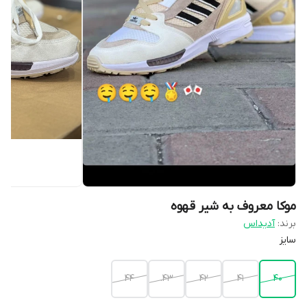
موکا معروف به شیر قهوه
برند:
آدیداس
سایز
44
43.
42
41
40