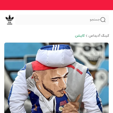
جستجو
کینگ آدیداس
کاپشن