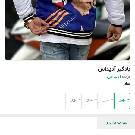
بادگیر آدیداس
برند:
آدیداس
سایز
Xl
Xxl
L
M
نظرات کاربران