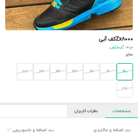
Zx8000کف آبی
برند:
آدیداس
سایز
38
39
44
43
42
41
40
37
مشخصات
نظرات کاربران
بند اضافه و جاکلیدی
بند اضافه و جاسوییچی ✅