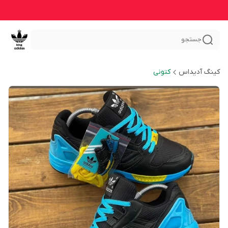
جستجو
کینگ آدیداس
کتونی