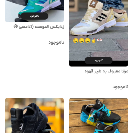
ناموجود
زدایکس الموست (آدامسی 🤤
ناموجود
ناموجود
موکا معروف به شیر قهوه
ناموجود