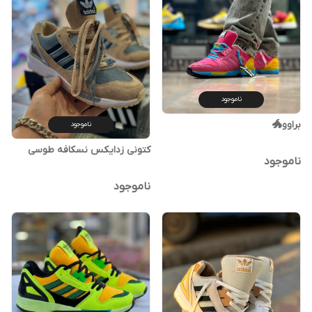
ناموجود
براوو🐲
ناموجود
کتونی زدایکس نسکافه طوسی
ناموجود
ناموجود