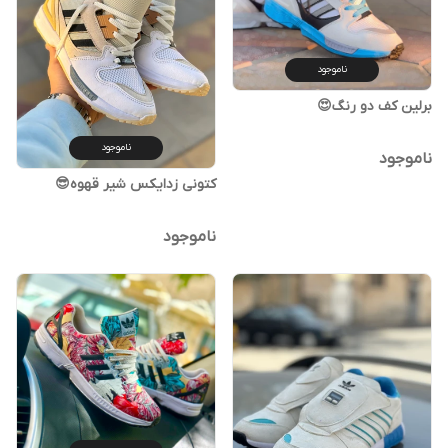
ناموجود
برلین کف دو رنگ😍
ناموجود
ناموجود
کتونی زدایکس شیر قهوه😎
ناموجود