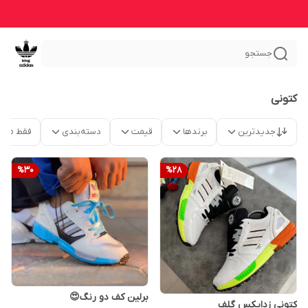
جستجو
کتونی
جدیدترین
برندها
قیمت
دسته‌بندی
فقط محص
%
30
%
28
برلین کف دو رنگ😍
کتونی زدایکس گلف