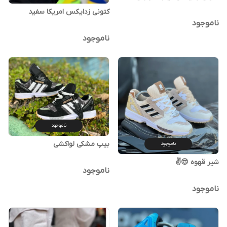
کتونی زدایکس امریکا سفید
ناموجود
ناموجود
ناموجود
بیپ مشکی لواکشی
ناموجود
شیر قهوه 😎✌️
ناموجود
ناموجود