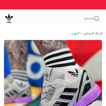
جستجو
کینگ آدیداس
کتونی